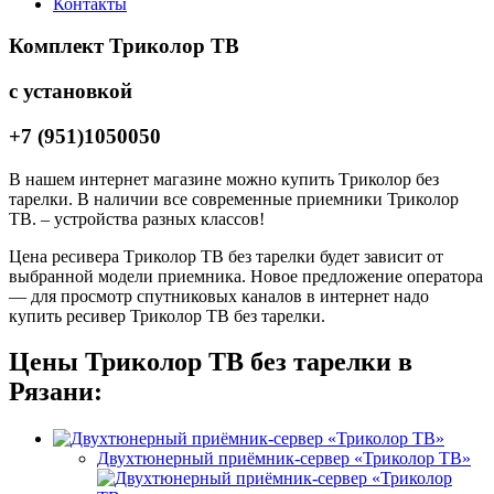
Контакты
Комплект Триколор ТВ
с установкой
+7 (951)1050050
В нашем интернет магазине можно купить
Т
риколор без
тарелки. В наличии
все современные приемники Триколор
ТВ.
– устройства разных классов!
Ц
ена ресивера
Т
риколор
ТВ
без тарелки будет
зависит от
выбранной модели приемника
.
Новое предложение оператора
— для п
росмотр спутниковых каналов
в интернет надо
купить ресивер
Триколор ТВ без тарелки.
Цены
Триколор
ТВ
без тарелки в
Рязани:
Двухтюнерный приёмник-сервер «Триколор ТВ»